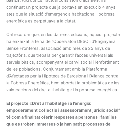
bàsics.
Així doncs, l’actual consistori únicament ha
continuat un projecte que ja portava en execució 4 anys,
atès que la situació d’emergència habitacional i pobresa
energètica es perpetuava a la ciutat.
Cal recordar que, en les darreres edicions, aquest projecte
ha enxarxat la feina de l’Observatori DESC i d’Enginyeria
Sense Fronteres, associació amb més de 25 anys de
trajectòria, que treballa per garantir l’accés universal als
serveis bàsics, acompanyant el canvi social i l’enfortiment
de les poblacions. Conjuntament amb la Plataforma
d’Afectades per la Hipoteca de Barcelona i l’Aliança contra
la Pobresa Energètica, hem abordat la problemàtica de les
vulneracions del dret a l’habitatge i la pobresa energètica.
El projecte «Dret a l’habitatge i a l’energia:
empoderament col·lectiu i assessorament jurídic social”
té com a finalitat oferir respostes a persones i famílies
que es troben immerses o ja han patit processos de