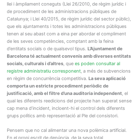
llei i àmpliament coneguts (Llei 26/2010, de règim jurídic i
de procediment de les administracions públiques de
Catalunya; i Llei 40/2015, de règim jurídic del sector públic),
que els ajuntaments i totes les administracions públiques
tenen al seu abast com a eina per abordar el compliment
de les seves competències, comptant amb la feina
d’entitats socials o de qualsevol tipus.
L’Ajuntament de
Barcelona té actualment convenis amb diverses entitats
socials, culturals i d’altres
, que
es poden consultar al
registre administratiu corresponent
, a més de subvencions
en règim de concurrència competitiva.
La seva aplicació
comporta un estricte procediment periòdic de
justificació, amb el filtre d’una auditoria independent
, el
qual les diferents reedicions del projecte han superat sense
cap mena d’incident, incloent-hi el control dels diferents
grups polítics amb representació al Ple del consistori.
Pensem que no cal alimentar una nova polèmica artificial.
En el propi escrit de denúncia, de la seva total