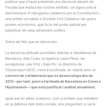
publicar que s’havia presentat una denúncia davant de
Fiscalia que implica les nostres entitats i se signa sota la
denominació d’»
Abogados catalanes por la Constitución
«,
una entitat vinculada a Societat Civil Catalana i els grans
poders econòmics, que fa ús del poder judicial per
perjudicar els seus adversaris polítics.
Sobre els fets que es denuncien
La denúncia atribueix possibles delictes a l’alcaldessa de
Barcelona, Ada Colau, la regidora Laura Pérez, les
exregidores Laia Ortiz i Gala Pin i la directora de
l’Observatori DESC, Irene Escorihuela, en relació amb un
conveni de col·laboració que es desenvolupa des de
2012 ‒per tant, previ a l’arribada de Barcelona en Comú a
l’Ajuntament‒ i que està justificat i auditat anualment.
Igual que en altres ocasions, com a entitats que treballem
en la defensa dels drets socials, ens preguntem si val la