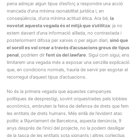
pena adreçar algun tipus d’esforç a respondre una acció
mancada d’una mínima raonabilitat jurídica i, en
conseqüència, d’una mínima actitud ètica. Ara bé,
la
novetat aquesta vegada és el mitjà que s’utilitza
: ja no
estem davant d’una informació aïllada, no contrastada i
posteriorment difosa per xarxes o per algun diari,
sinó que
el soroll es vol crear a través d’acusacions greus de tipus
penal
, podríem dir
fent ús del
lawfare
. Sigui com sigui, ens
limitarem una vegada més a exposar una senzilla explicació
que, en condicions normals, hauria de servir per esgotar el
recorregut d’aquest tipus d’actuacions.
No és la primera vegada que aquestes campanyes
polítiques de desprestigi, sovint orquestrades pels lobbies
econòmics, embruten la feina de defensa de drets que fem
les entitats de drets humans. Més enllà de l’evident atac
polític a l’Ajuntament de Barcelona, aquesta denúncia, 9
anys després de l’inici del projecte, no la podem deslligar
de la tasca de les entitats sota signants i altres col·lectius