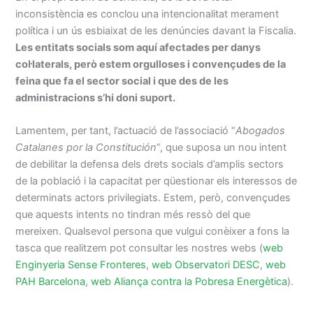
inconsistència es conclou una intencionalitat merament
política i un ús esbiaixat de les denúncies davant la Fiscalia.
Les entitats socials som aquí afectades per danys
col·laterals, però estem orgulloses i convençudes de la
feina que fa el sector social i que des de les
administracions s’hi doni suport.
Lamentem, per tant, l’actuació de l’associació “
Abogados
Catalanes por la Constitución
”, que suposa un nou intent
de debilitar la defensa dels drets socials d’amplis sectors
de la població i la capacitat per qüestionar els interessos de
determinats actors privilegiats. Estem, però, convençudes
que aquests intents no tindran més ressò del que
mereixen. Qualsevol persona que vulgui conèixer a fons la
tasca que realitzem pot consultar les nostres webs (
web
Enginyeria Sense Fronteres
,
web Observatori DESC
,
web
PAH Barcelona
,
web Aliança contra la Pobresa Energètica
).