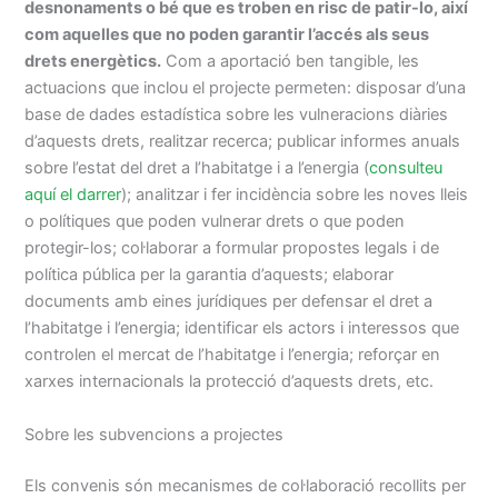
desnonaments o bé que es troben en risc de patir-lo, així
com aquelles que no poden garantir l’accés als seus
drets energètics.
Com a aportació ben tangible, les
actuacions que inclou el projecte permeten: disposar d’una
base de dades estadística sobre les vulneracions diàries
d’aquests drets, realitzar recerca; publicar informes anuals
sobre l’estat del dret a l’habitatge i a l’energia (
consulteu
aquí el darrer
); analitzar i fer incidència sobre les noves lleis
o polítiques que poden vulnerar drets o que poden
protegir-los; col·laborar a formular propostes legals i de
política pública per la garantia d’aquests; elaborar
documents amb eines jurídiques per defensar el dret a
l’habitatge i l’energia; identificar els actors i interessos que
controlen el mercat de l’habitatge i l’energia; reforçar en
xarxes internacionals la protecció d’aquests drets, etc.
Sobre les subvencions a projectes
Els convenis són mecanismes de col·laboració recollits per