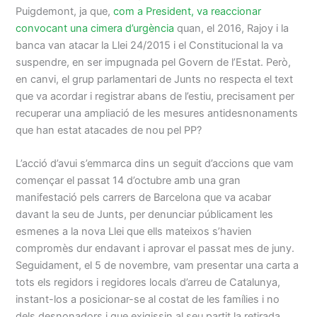
Puigdemont, ja que,
com a President, va reaccionar
convocant una cimera d’urgència
quan, el 2016, Rajoy i la
banca van atacar la Llei 24/2015 i el Constitucional la va
suspendre, en ser impugnada pel Govern de l’Estat. Però,
en canvi, el grup parlamentari de Junts no respecta el text
que va acordar i registrar abans de l’estiu, precisament per
recuperar una ampliació de les mesures antidesnonaments
que han estat atacades de nou pel PP?
L’acció d’avui s’emmarca dins un seguit d’accions que vam
començar el passat 14 d’octubre amb una gran
manifestació pels carrers de Barcelona que va acabar
davant la seu de Junts, per denunciar públicament les
esmenes a la nova Llei que ells mateixos s’havien
compromès dur endavant i aprovar el passat mes de juny.
Seguidament, el 5 de novembre, vam presentar una carta a
tots els regidors i regidores locals d’arreu de Catalunya,
instant-los a posicionar-se al costat de les famílies i no
dels desnonadors i que exigissin al seu partit la retirada