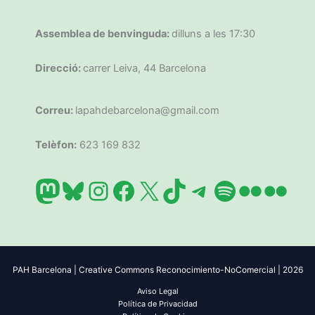
Assemblea de benvinguda:
dilluns a les 17:30
Direcció:
carrer Leiva, 44 Barcelona
Correu:
lapahdebarcelona@gmail.com
Telèfon:
623 169 832
Mastodon
Bluesky
Instagram
Facebook
X
TikTok
Telegram
Spotify
Flickr
Flic
PAH Barcelona | Creative Commons Reconocimiento-NoComercial | 2026
Aviso Legal
Política de Privacidad