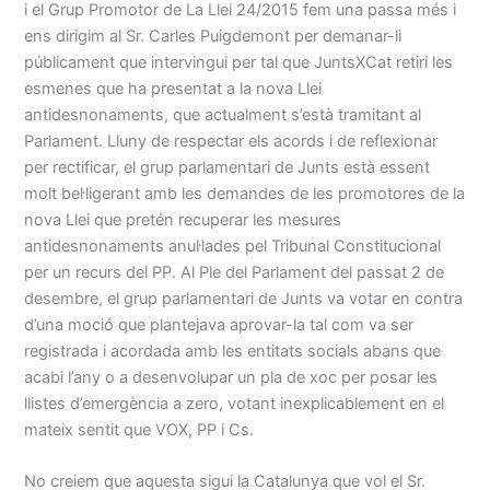
i el Grup Promotor de La Llei 24/2015 fem una passa més i
ens dirigim al Sr. Carles Puigdemont per demanar-li
públicament que intervingui per tal que JuntsXCat retiri les
esmenes que ha presentat a la nova Llei
antidesnonaments, que actualment s’està tramitant al
Parlament. Lluny de respectar els acords i de reflexionar
per rectificar, el grup parlamentari de Junts està essent
molt bel·ligerant amb les demandes de les promotores de la
nova Llei que pretén recuperar les mesures
antidesnonaments anul·lades pel Tribunal Constitucional
per un recurs del PP. Al Ple del Parlament del passat 2 de
desembre, el grup parlamentari de Junts va votar en contra
d’una moció que plantejava aprovar-la tal com va ser
registrada i acordada amb les entitats socials abans que
acabi l’any o a desenvolupar un pla de xoc per posar les
llistes d’emergència a zero, votant inexplicablement en el
mateix sentit que VOX, PP i Cs.
No creiem que aquesta sigui la Catalunya que vol el Sr.