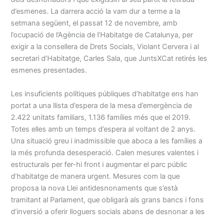
d’esmenes. La darrera acció la vam dur a terme a la
setmana següent, el passat 12 de novembre, amb
l’ocupació de l’Agència de l’Habitatge de Catalunya, per
exigir a la consellera de Drets Socials, Violant Cervera i al
secretari d’Habitatge, Carles Sala, que JuntsXCat retirés les
esmenes presentades.
Les insuficients polítiques públiques d’habitatge ens han
portat a una llista d’espera de la mesa d’emergència de
2.422 unitats familiars, 1.136 famílies més que el 2019.
Totes elles amb un temps d’espera al voltant de 2 anys.
Una situació greu i inadmissible que aboca a les famílies a
la més profunda desesperació. Calen mesures valentes i
estructurals per fer-hi front i augmentar el parc públic
d’habitatge de manera urgent. Mesures com la que
proposa la nova Llei antidesnonaments que s’està
tramitant al Parlament, que obligarà als grans bancs i fons
d’inversió a oferir lloguers socials abans de desnonar a les