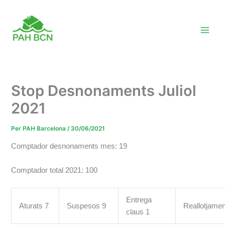
Vés
al
contingut
Stop Desnonaments Juliol
2021
Per
PAH Barcelona
/
30/06/2021
Comptador desnonaments mes: 19
Comptador total 2021: 100
Entrega
Aturats 7
Suspesos 9
Reallotjame
claus 1