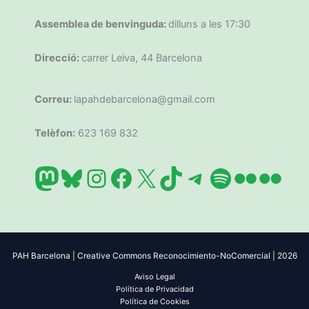
Assemblea de benvinguda:
dilluns a les 17:30
Direcció:
carrer Leiva, 44 Barcelona
Correu:
lapahdebarcelona@gmail.com
Telèfon:
623 169 832
Mastodon
Bluesky
Instagram
Facebook
X
TikTok
Telegram
Spotify
Flickr
Flic
PAH Barcelona | Creative Commons Reconocimiento-NoComercial | 2026
Aviso Legal
Política de Privacidad
Política de Cookies