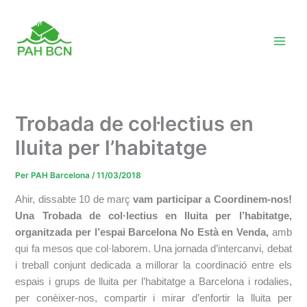
Vés
al
contingut
Trobada de col·lectius en
lluita per l’habitatge
Per
PAH Barcelona
/
11/03/2018
Ahir, dissabte 10 de març
vam participar a
Coordinem
-nos!
Una Trobada de col·lectius en lluita per l’habitatge,
organitzada per l’espai Barcelona No Està en Venda,
amb
qui fa mesos que col·laborem. Una jornada d’intercanvi, debat
i treball conjunt dedicada a millorar la coordinació entre els
espais i grups de lluita per l’habitatge a Barcelona i
rodalies
,
per conèixer-nos, compartir i mirar d’enfortir la lluita per