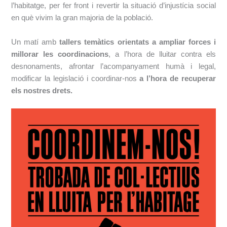
l’habitatge, per fer front i revertir la situació d’injustícia social
en què vivim la gran majoria de la població.
Un matí amb
tallers temàtics orientats a ampliar forces i
millorar les coordinacions
, a l’hora de lluitar contra els
desnonaments, afrontar l’acompanyament humà i legal,
modificar la legislació i coordinar-nos
a l’hora de recuperar
els nostres drets.