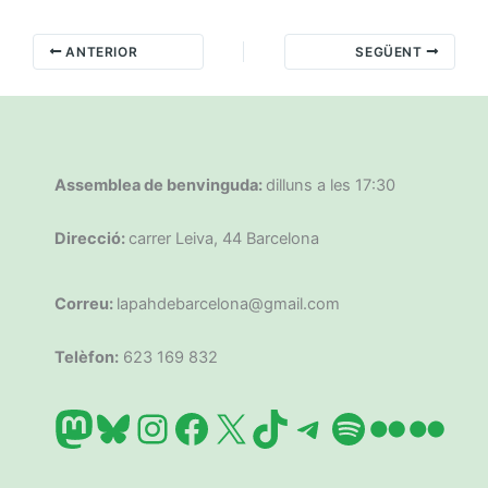
ANTERIOR
SEGÜENT
Assemblea de benvinguda:
dilluns a les 17:30
Direcció:
carrer Leiva, 44 Barcelona
Correu:
lapahdebarcelona@gmail.com
Telèfon:
623 169 832
Mastodon
Bluesky
Instagram
Facebook
X
TikTok
Telegram
Spotify
Flickr
Flic