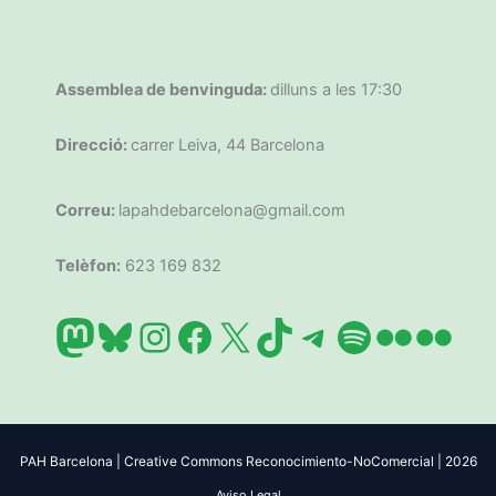
Assemblea de benvinguda:
dilluns a les 17:30
Direcció:
carrer Leiva, 44 Barcelona
Correu:
lapahdebarcelona@gmail.com
Telèfon:
623 169 832
Mastodon
Bluesky
Instagram
Facebook
X
TikTok
Telegram
Spotify
Flickr
Flic
PAH Barcelona | Creative Commons Reconocimiento-NoComercial | 2026
Aviso Legal